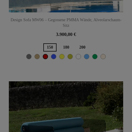
Design Sofa MW06 – Gegossene PMMA Wände, Alveolarschaum-
Sitz
3.900,00 €
150
180
200
Grau
Beige
Blau
Gelb
Olive
Weiß
TÜRKISCH-
Grün
Hellbeige
Rot
BLAU