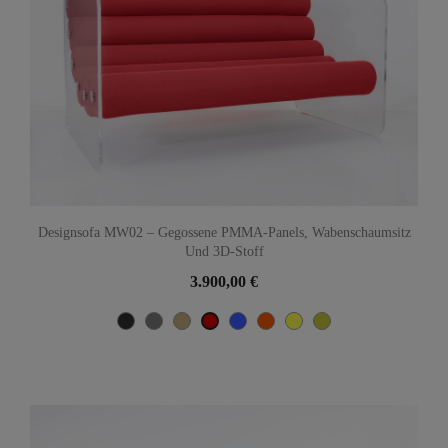
Designsofa MW02 – Gegossene PMMA-Panels, Wabenschaumsitz
Und 3D-Stoff
3.900,00 €
Gris
Grau
Beige
Blau
Orange
Gelb
Olive
Rot
anthracite