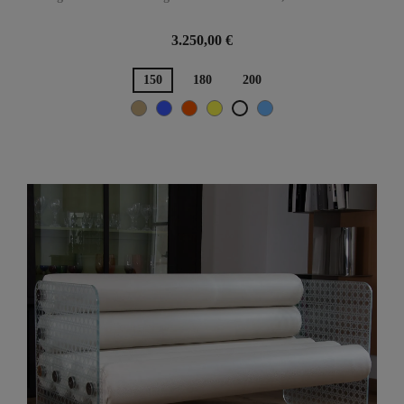
3.250,00 €
150
180
200
Beige
Blau
Orange
Gelb
TÜRKISCH-
Weiß
BLAU