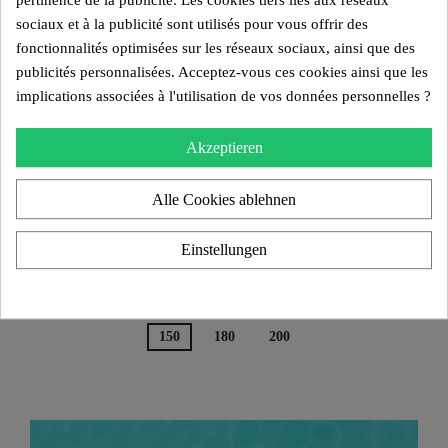
pertinence de la publicité. Les cookies tiers liés aux réseaux
sociaux et à la publicité sont utilisés pour vous offrir des
fonctionnalités optimisées sur les réseaux sociaux, ainsi que des
publicités personnalisées. Acceptez-vous ces cookies ainsi que les
implications associées à l'utilisation de vos données personnelles ?
Akzeptieren
Alle Cookies ablehnen
Design Sofa MW06 Zweifarbig In Weiß Und Beige – Gegossene
Einstellungen
PMMA-Wände In Bronze, Sitz Aus Offenporigem Schaumstoff
4.000,00 €
150
180
200