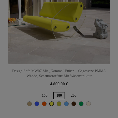
Design Sofa MW07 Mit „Komma“ Füßen – Gegossene PMMA
Wände, Schaumstoffsitz Mit Wabenstruktur
4.800,00 €
150
180
200
Beige
Blau
Orange
Olive
TÜRKISCH-
Braun
Grün
Hellbeige
Gelb
BLAU