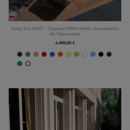
Design Sofa MW07 – Gegossene PMMA Wände, Schaumstoffsitz
Mit Wabenstruktur
4.400,00 €
Gris
Grau
Beige
Rot
Blau
Orange
Gelb
Olive
Weiß
TÜRKISCH-
Schwarz
Braun
anthracite
BLAU
Grün
Hellbeige