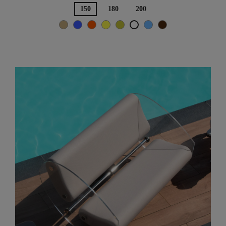
150
180
200
Beige
Blau
Orange
Gelb
Olive
TÜRKISCH-
Braun
Weiß
BLAU