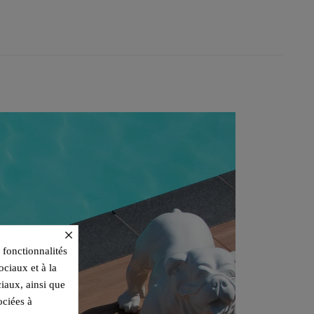
×
 fonctionnalités
ociaux et à la
ciaux, ainsi que
ociées à