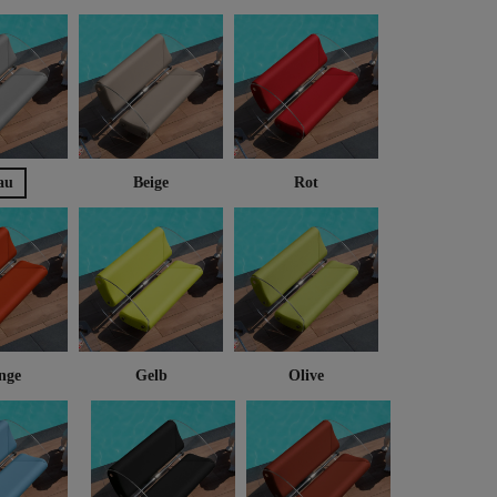
au
Beige
Rot
nge
Gelb
Olive