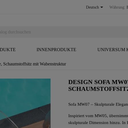

Deutsch
Währung:
ODUKTE
INNENPRODUKTE
UNIVERSUM
chaumstoffsitz mit Wabenstruktur
DESIGN SOFA MW0
SCHAUMSTOFFSIT
Sofa MW07 – Skulpturale Elega
Inspiriert vom MW05, übernimmt
skulpturale Dimension hinzu. In F