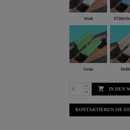
Weiß
TÜRKIS
Grün
Hellb

IN DEN
KONTAKTIEREN SIE E