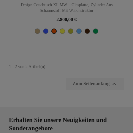
Design Couchtisch XL MW – Glasplatte, Zylinder Aus
Schaumstoff Mit Wabenstruktur
2.800,00 €
Beige
Blau
Gelb
Olive
TÜRKISCH-
Braun
Grün
Orange
BLAU
1 - 2 von 2 Artikel(n)

Zum Seitenanfang
Erhalten Sie unsere Neuigkeiten und
Sonderangebote