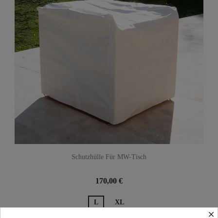
Schutzhülle Für MW-Tisch
170,00 €
L
XL
×