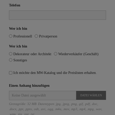
Telefon
Wer ich bin
Professionell
Privatperson
Wer ich bin
Dekorateur oder Architekt
Wiederverkäufer (Geschäft)
Sonstiges
Ich möchte den MW-Katalog und die Preislisten erhalten.
Einen Anhang hinzufügen
DATEI WÄHLEN
Grenzgröße: 32 MB Datentypen: jpg, .jpeg, .png, .gif, .pdf, .doc,
.docx, .ppt, .pptx, .odt, .avi, .ogg, .m4a, .mov, .mp3, .mp4, .mpg, .wav,
.wmv, .zip, .rar, .txt