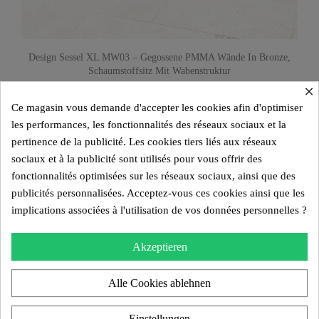
Design Sessel XL MW03 – Gegossene PMMA Wände In Bronze,
Schaumstoffsitz Mit Wabenstruktur
×
2.700,00 €
Ce magasin vous demande d'accepter les cookies afin d'optimiser
Beige
Weiß
Braun
Orange
les performances, les fonctionnalités des réseaux sociaux et la
pertinence de la publicité. Les cookies tiers liés aux réseaux
sociaux et à la publicité sont utilisés pour vous offrir des
fonctionnalités optimisées sur les réseaux sociaux, ainsi que des
publicités personnalisées. Acceptez-vous ces cookies ainsi que les
implications associées à l'utilisation de vos données personnelles ?
Akzeptieren
Alle Cookies ablehnen
Einstellungen