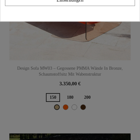
Design Sofa MW03 – Gegossene PMMA Wände In Bronze,
Schaumstoffsitz Mit Wabenstruktur
3.350,00 €
150
180
200
Orange
Weiß
Braun
Beige