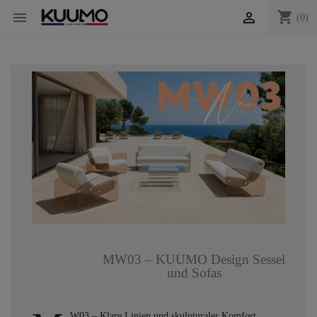
shopping_cart


(0)
MW03 – KUUMO Design Sessel
und Sofas
W03 – Klare Linien und skulpturaler Komfort.