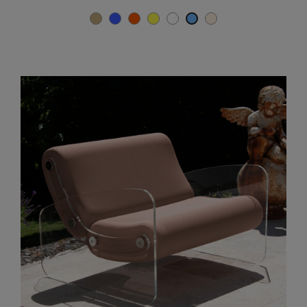
Beige
Blau
Orange
Gelb
Weiß
Hellbeige
TÜRKISCH-BLAU