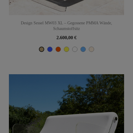
Design Sessel MW03 XL – Gegossene PMMA Wände,
Schaumstoffsitz
2.600,00 €
Blau
Orange
Gelb
Weiß
TÜRKISCH-BLAU
Hellbeige
Beige