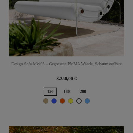
Design Sofa MW03 – Gegossene PMMA Wände, Schaumstoffsitz
3.250,00 €
150
180
200
Beige
Blau
Orange
Gelb
TÜRKISCH-BLAU
Weiß