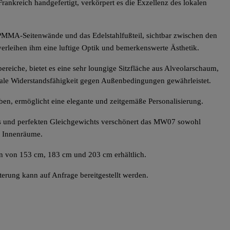
rankreich handgefertigt, verkörpert es die Exzellenz des lokalen
PMMA-Seitenwände und das Edelstahlfußteil, sichtbar zwischen den
erleihen ihm eine luftige Optik und bemerkenswerte Ästhetik.
reiche, bietet es eine sehr loungige Sitzfläche aus Alveolarschaum,
ale Widerstandsfähigkeit gegen Außenbedingungen gewährleistet.
rben, ermöglicht eine elegante und zeitgemäße Personalisierung.
s und perfekten Gleichgewichts verschönert das MW07 sowohl
 Innenräume.
en von 153 cm, 183 cm und 203 cm erhältlich.
terung kann auf Anfrage bereitgestellt werden.