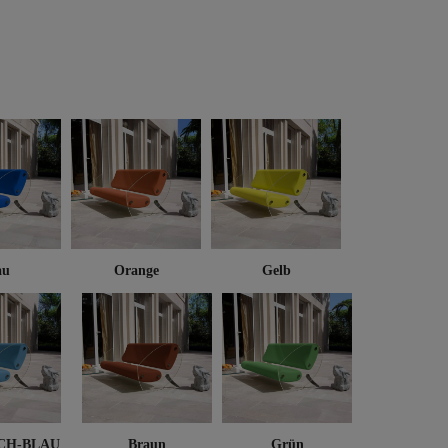
au
Orange
Gelb
CH-BLAU
Braun
Grün