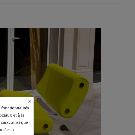
×
 fonctionnalités
ociaux et à la
ciaux, ainsi que
ociées à