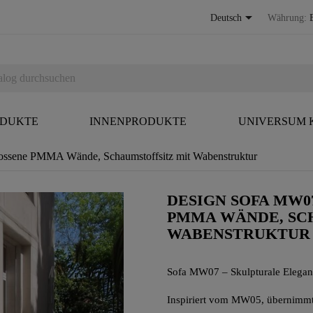

Deutsch
Währung:
ODUKTE
INNENPRODUKTE
UNIVERSUM
sene PMMA Wände, Schaumstoffsitz mit Wabenstruktur
DESIGN SOFA MW07
MMA WÄNDE, SCHA
ABENSTRUKTUR
Sofa MW07 – Skulpturale Elega
Inspiriert vom MW05, übernimmt