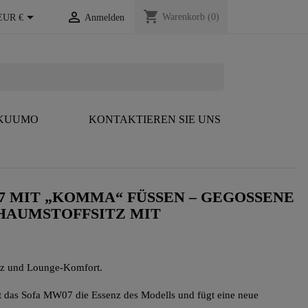
shopping_cart


Warenkorb
(0)
EUR €
Anmelden
 KUUMO
KONTAKTIEREN SIE UNS
 MIT „KOMMA“ FÜSSEN – GEGOSSENE P
UMSTOFFSITZ MIT W
nz und Lounge-Komfort.
 das Sofa MW07 die Essenz des Modells und fügt eine neue