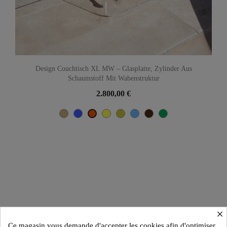
Design Couchtisch XL MW – Glasplatte, Zylinder Aus
Schaumstoff Mit Wabenstruktur
2.800,00 €
Beige
Blau
Gelb
Olive
TÜRKISCH-BLAU
Braun
Grün
Orange
×
Ce magasin vous demande d'accepter les cookies afin d'optimiser