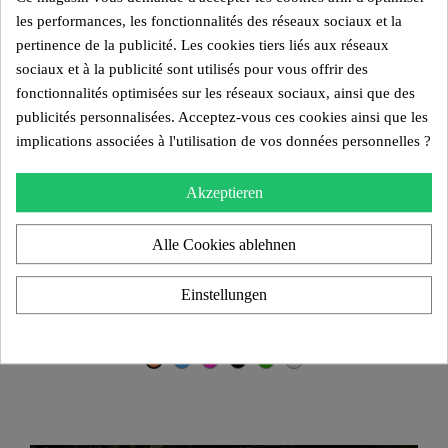
les performances, les fonctionnalités des réseaux sociaux et la
pertinence de la publicité. Les cookies tiers liés aux réseaux
sociaux et à la publicité sont utilisés pour vous offrir des
fonctionnalités optimisées sur les réseaux sociaux, ainsi que des
publicités personnalisées. Acceptez-vous ces cookies ainsi que les
implications associées à l'utilisation de vos données personnelles ?
Akzeptieren
Alle Cookies ablehnen
Design-Couchtisch MW – Glastischplatte, TPU-Zylinder
Einstellungen
1.850,00 €
Blau
Pink
Schwarz
Grün
Transparent
Orange