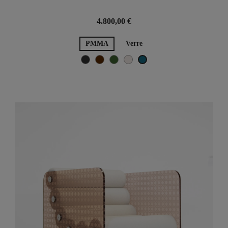
4.800,00 €
PMMA
Verre
Noir Métallique
Braun
Grün
Perle
Bleu Océan