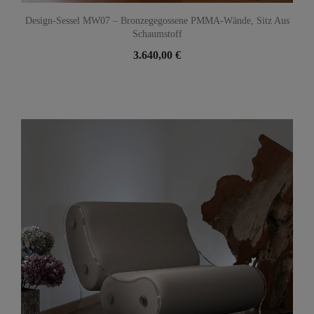
Design-Sessel MW07 – Bronzegegossene PMMA-Wände, Sitz Aus
Schaumstoff
3.640,00 €