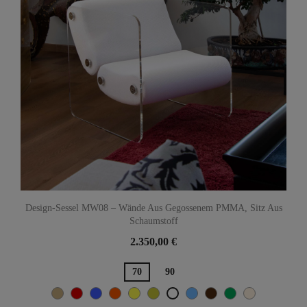
Design-Sessel MW08 – Wände Aus Gegossenem PMMA, Sitz Aus
Schaumstoff
2.350,00 €
70
90
Beige
Rot
Blau
Orange
Gelb
Olive
TÜRKISCH-BLAU
Braun
Grün
Hellbeige
Weiß