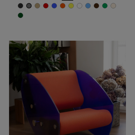
Gris anthracite
Beige
Rot
Blau
Orange
Gelb
Weiß
TÜRKISCH-BLAU
Braun
Grün
Hellbeige
Grau
khaki