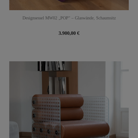
Designsessel MW02 „POP“ – Glaswände, Schaumsitz
3.900,00 €