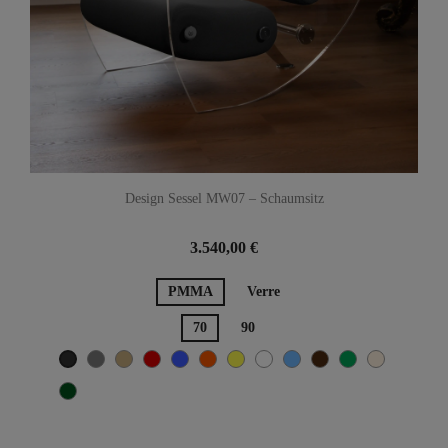
Design Sessel MW07 – Schaumsitz
3.540,00 €
PMMA
Verre
70
90
Grau
Beige
Rot
Blau
Orange
Gelb
Weiß
TÜRKISCH-BLAU
Braun
Grün
Hellbeige
Gris anthracite
khaki