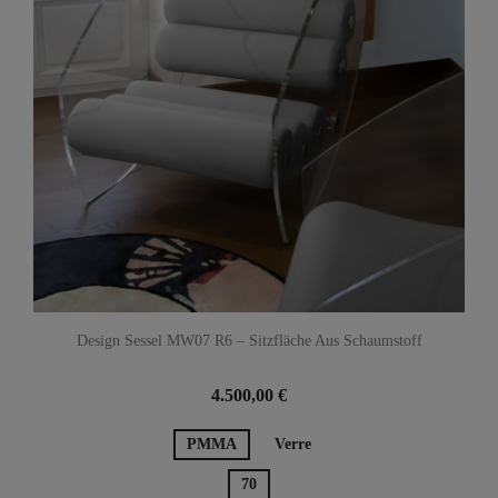
Design Sessel MW07 R6 – Sitzfläche Aus Schaumstoff
4.500,00 €
PMMA
Verre
70