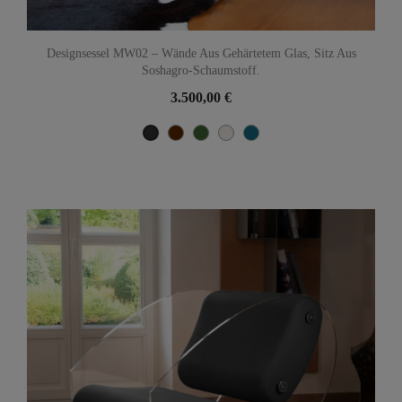
Designsessel MW02 – Wände Aus Gehärtetem Glas, Sitz Aus
Soshagro-Schaumstoff.
3.500,00 €
Braun
Grün
Perle
Bleu Océan
Noir Métallique