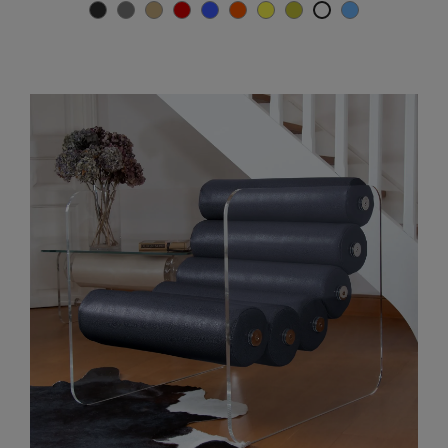
Gris anthracite
Grau
Beige
Rot
Blau
Orange
Gelb
Olive
TÜRKISCH-B
Weiß