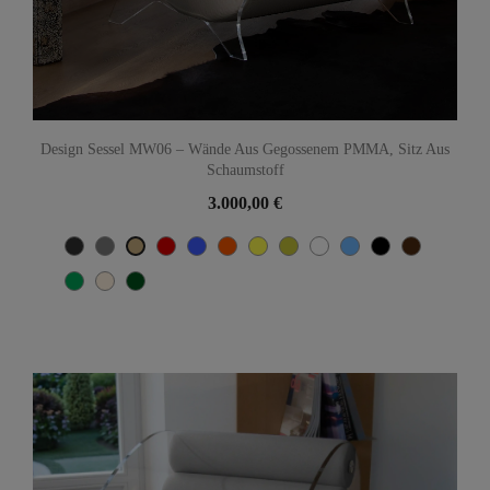
Design Sessel MW06 – Wände Aus Gegossenem PMMA, Sitz Aus
Schaumstoff
3.000,00 €
Gris anthracite
Grau
Rot
Blau
Orange
Gelb
Olive
Weiß
TÜRKISCH-BLAU
Schwarz
Braun
Beige
Grün
Hellbeige
khaki