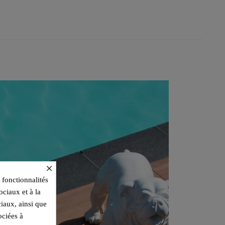
×
 fonctionnalités
ociaux et à la
ciaux, ainsi que
ociées à