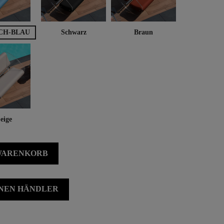
CH-BLAU
Schwarz
Braun
eige
 WARENKORB
INEN HÄNDLER