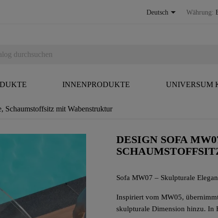

Deutsch
Währung:
ODUKTE
INNENPRODUKTE
UNIVERSUM
chaumstoffsitz mit Wabenstruktur
DESIGN SOFA MW0
SCHAUMSTOFFSIT
Sofa MW07 – Skulpturale Elega
Inspiriert vom MW05, übernimmt
skulpturale Dimension hinzu. In F