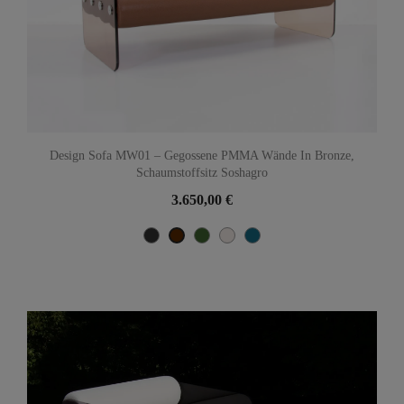
Design Sofa MW01 – Gegossene PMMA Wände In Bronze,
Schaumstoffsitz Soshagro
3.650,00 €
Noir Métallique
Grün
Perle
Bleu Océan
Braun