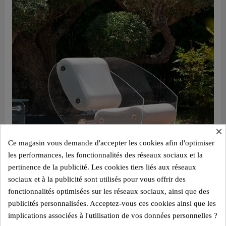
×
Ce magasin vous demande d'accepter les cookies afin d'optimiser
les performances, les fonctionnalités des réseaux sociaux et la
pertinence de la publicité. Les cookies tiers liés aux réseaux
sociaux et à la publicité sont utilisés pour vous offrir des
fonctionnalités optimisées sur les réseaux sociaux, ainsi que des
publicités personnalisées. Acceptez-vous ces cookies ainsi que les
Aperçu rapide
Design Sessel MW07 – Gegossene PMMA Wände, Schaumstoffsitz mit Wabenstruktur
implications associées à l'utilisation de vos données personnelles ?
3.540,00 €