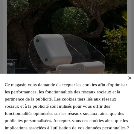
×
Ce magasin vous demande d'accepter les cookies afin d'optimiser
les performances, les fonctionnalités des réseaux sociaux et la
pertinence de la publicité. Les cookies tiers liés aux réseaux
sociaux et à la publicité sont utilisés pour vous offrir des
fonctionnalités optimisées sur les réseaux sociaux, ainsi que des
publicités personnalisées. Acceptez-vous ces cookies ainsi que les
Aperçu rapide
Design Sessel MW07 – Gegossene PMMA Wände, Schaumstoffsitz mit Wabenstruktur
implications associées à l'utilisation de vos données personnelles ?
3.540,00 €