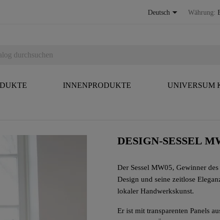

Deutsch
Währung:
ODUKTE
INNENPRODUKTE
UNIVERSUM
DESIGN-SESSEL M
„Wenn
Der Sessel MW05, Gewinner des D
Design
Design und seine zeitlose Eleganz
zu
Kunst
lokaler Handwerkskunst.
wird“
Er ist mit transparenten Panels 