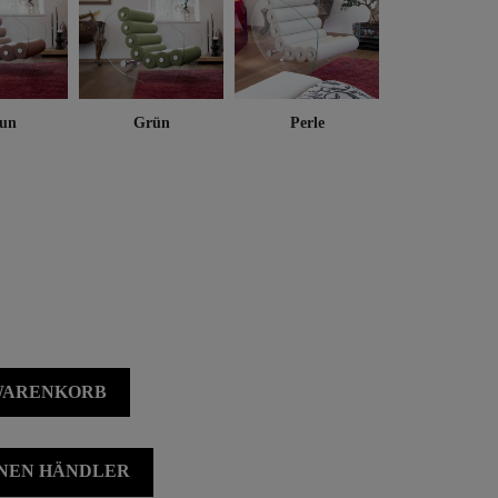
un
Grün
Perle
 WARENKORB
INEN HÄNDLER