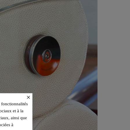
×
 fonctionnalités
ociaux et à la
ciaux, ainsi que
ociées à