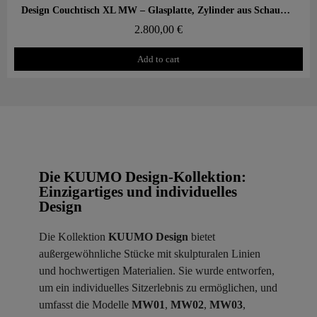
Aperçu rapide
Design Couchtisch XL MW – Glasplatte, Zylinder aus Schaumstoff mit Wabenstruktur
2.800,00 €
Add to cart
Die KUUMO Design-Kollektion:
Einzigartiges und individuelles
Design
Die Kollektion
KUUMO Design
bietet
außergewöhnliche Stücke mit skulpturalen Linien
und hochwertigen Materialien. Sie wurde entworfen,
um ein individuelles Sitzerlebnis zu ermöglichen, und
umfasst die Modelle
MW01
,
MW02
,
MW03
,