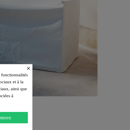
×
 fonctionnalités
ociaux et à la
ciaux, ainsi que
ociées à
tieren