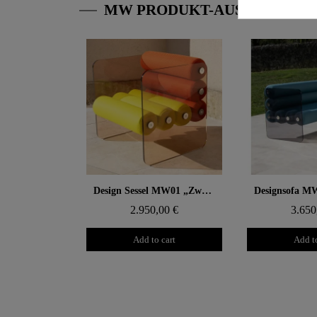
MW PRODUKT-AUSWAHL
Aperçu rapide
Aperçu
Design Sessel MW01 „Zweifarbig“ – Gegossene PMMA Wände, Sitz aus Schaumstoff mit Alveolen
2.950,00 €
3.650
Add to cart
Add to