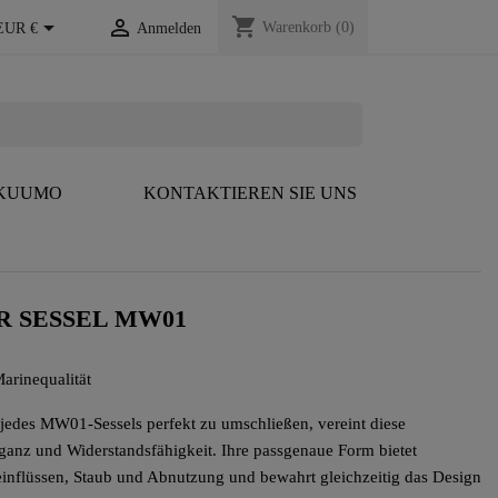
shopping_cart


Warenkorb
(0)
EUR €
Anmelden
 KUUMO
KONTAKTIEREN SIE UNS
R SESSEL MW01
arinequalität
 jedes MW01-Sessels perfekt zu umschließen, vereint diese
eganz und Widerstandsfähigkeit. Ihre passgenaue Form bietet
einflüssen, Staub und Abnutzung und bewahrt gleichzeitig das Design