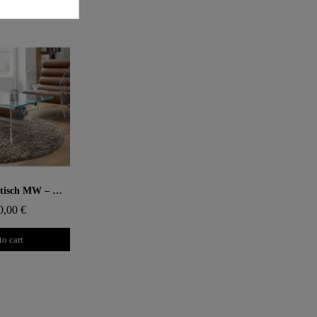
 rapide
Design Couchtisch MW – Glasplatte, TPU Zylinder mit Hülle
0,00 €
to cart