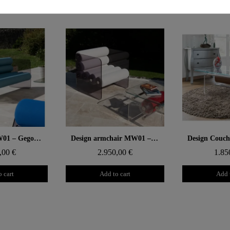
 rapide
Aperçu rapide
Aperçu
Designsofa MW01 – Gegossene PMMA-Wände in Grau, Sitz aus Alveolarschaum
Design armchair MW01 – Cast grey PMMA panels, alveolar foam seat
,00 €
2.950,00 €
1.85
 cart
Add to cart
Add 