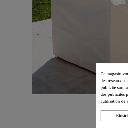
Ce magasin vous
des réseaux soc
publicité sont 
des publicités 
l'utilisation d
Einste