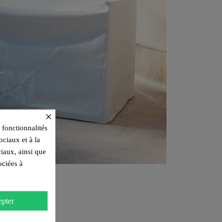
×
 fonctionnalités
ociaux et à la
ciaux, ainsi que
ociées à
pter