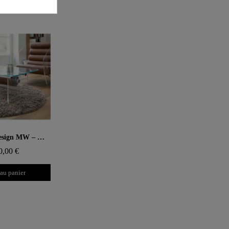
 rapide
Table basse design MW – Plateau en Verre, cylindre TPU avec fourreau
0,00 €
 au panier