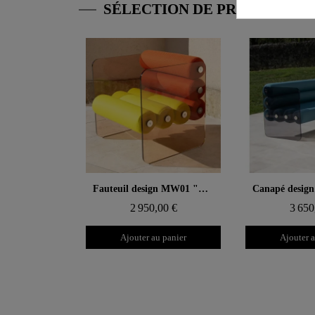
SÉLECTION DE PRODUITS 
Aperçu rapide
Aperçu
Fauteuil design MW01 "Bicolore" – Parois en PMMA coulé, assise en mousse alvéolaire
2 950,00 €
3 650
Ajouter au panier
Ajouter a