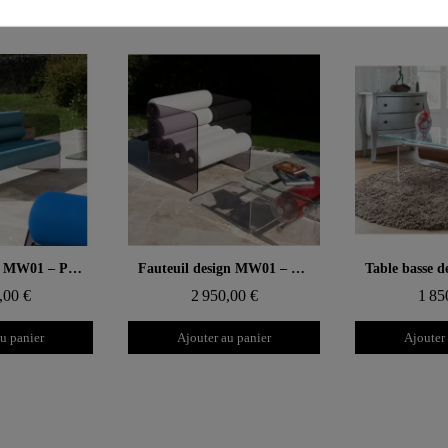
MW
 rapide
Aperçu rapide
Aperçu
Canapé design MW01 – Parois en PMMA coulé gris, assise en mousse alvéolaire
Fauteuil design MW01 – Parois en PMMA coulé gris, assise en mousse alvéolaire
,00 €
2 950,00 €
1 85
u panier
Ajouter au panier
Ajouter