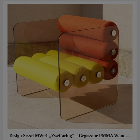
Aperçu rapide
Design Sessel MW01 „Zweifarbig“ – Gegossene PMMA Wände, Sitz aus Schaumstoff mit Alveolen