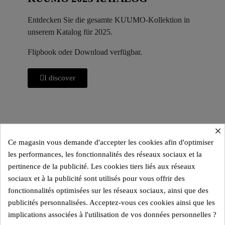
Entdecken Sie die gesamte KUUMO-Kollektion in
unserem Katalog für 2025.
Flipbook oder Download verfügbar.
I discover
×
Das Modell MW02 ist ein Designer-Sessel,
Ce magasin vous demande d'accepter les cookies afin d'optimiser
hergestellt in Frankreich und entworfen vom
les performances, les fonctionnalités des réseaux sociaux et la
französischen Designer Olivier SANTINI.
pertinence de la publicité. Les cookies tiers liés aux réseaux
sociaux et à la publicité sont utilisés pour vous offrir des
fonctionnalités optimisées sur les réseaux sociaux, ainsi que des
publicités personnalisées. Acceptez-vous ces cookies ainsi que les
Abmessungen:
73,8 x 77,5 x 86,5 cm.
implications associées à l'utilisation de vos données personnelles ?
Gewicht:
32
,1 kg