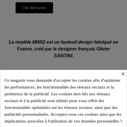
Je découvre
Le modèle MW02 est un fauteuil design fabriqué en
France, créé par le designer français Olivier
SANTINI.
×
Dimensions :
73,8 x 77,5 x 86,5 cm.
Ce magasin vous demande d'accepter les cookies afin d'optimiser
les performances, les fonctionnalités des réseaux sociaux et la
Poids :
32,1 kg.
pertinence de la publicité. Les cookies tiers liés aux réseaux
sociaux et à la publicité sont utilisés pour vous offrir des
Poids maximum supporté :
150 kg.
fonctionnalités optimisées sur les réseaux sociaux, ainsi que des
Parois :
en PMMA.
publicités personnalisées. Acceptez-vous ces cookies ainsi que les
implications associées à l'utilisation de vos données personnelles ?