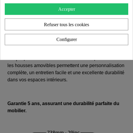
Pièces en acier inoxydable marin.
Accepter
- Matériau premium assurant une résistance optimale à
Refuser tous les cookies
la corrosion.
Configurer
Assise en mousse :
Les MW avec assises en mousse HR sont spécialement
conçus pour l’intérieur. Les coussins indépendants et
les housses amovibles permettent une personnalisation
complète, un entretien facile et une excellente durabilité
dans vos espaces intérieurs.
Garantie 5 ans, assurant une durabilité parfaite du
mobilier.