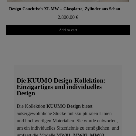
Aperçu rapide
Design Couchtisch XL MW – Glasplatte, Zylinder aus Schaumstoff mit Wabenstruktur
2.800,00 €
Add to cart
Die KUUMO Design-Kollektion:
Einzigartiges und individuelles
Design
Die Kollektion
KUUMO Design
bietet
außergewöhnliche Stücke mit skulpturalen Linien
und hochwertigen Materialien. Sie wurde entworfen,
um ein individuelles Sitzerlebnis zu ermöglichen, und
umfasst die Modelle
MW01
,
MW02
,
MW03
,