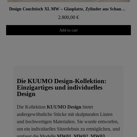
Aperçu rapide
Design Couchtisch XL MW – Glasplatte, Zylinder aus Schaumstoff mit Wabenstruktur
2.800,00 €
Add to cart
Die KUUMO Design-Kollektion:
Einzigartiges und individuelles
Design
Die Kollektion
KUUMO Design
bietet
außergewöhnliche Stücke mit skulpturalen Linien
und hochwertigen Materialien. Sie wurde entworfen,
um ein individuelles Sitzerlebnis zu ermöglichen, und
umfasst die Modelle
MW01
,
MW02
,
MW03
,