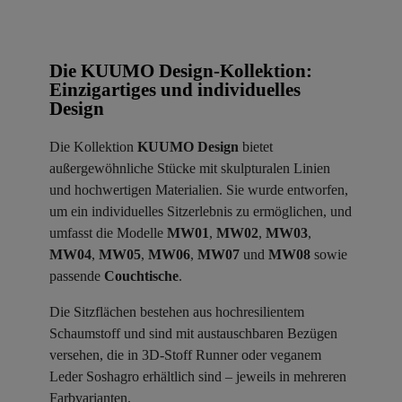
Die KUUMO Design-Kollektion:
Einzigartiges und individuelles
Design
Die Kollektion
KUUMO Design
bietet
außergewöhnliche Stücke mit skulpturalen Linien
und hochwertigen Materialien. Sie wurde entworfen,
um ein individuelles Sitzerlebnis zu ermöglichen, und
umfasst die Modelle
MW01
,
MW02
,
MW03
,
MW04
,
MW05
,
MW06
,
MW07
und
MW08
sowie
passende
Couchtische
.
Die Sitzflächen bestehen aus hochresilientem
Schaumstoff und sind mit austauschbaren Bezügen
versehen, die in 3D-Stoff Runner oder veganem
Leder Soshagro erhältlich sind – jeweils in mehreren
Farbvarianten.