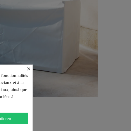
×
 fonctionnalités
ociaux et à la
ciaux, ainsi que
ociées à
tieren