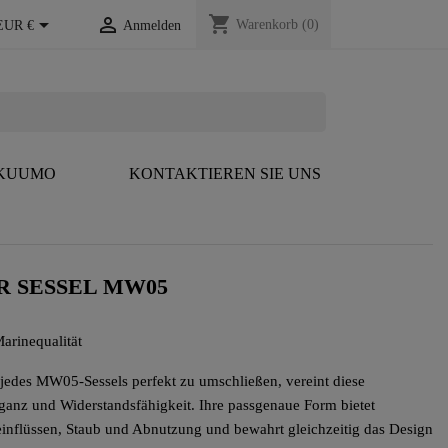
shopping_cart


Warenkorb
(0)
EUR €
Anmelden
 KUUMO
KONTAKTIEREN SIE UNS
R SESSEL MW05
arinequalität
 jedes MW05-Sessels perfekt zu umschließen, vereint diese
eganz und Widerstandsfähigkeit. Ihre passgenaue Form bietet
einflüssen, Staub und Abnutzung und bewahrt gleichzeitig das Design