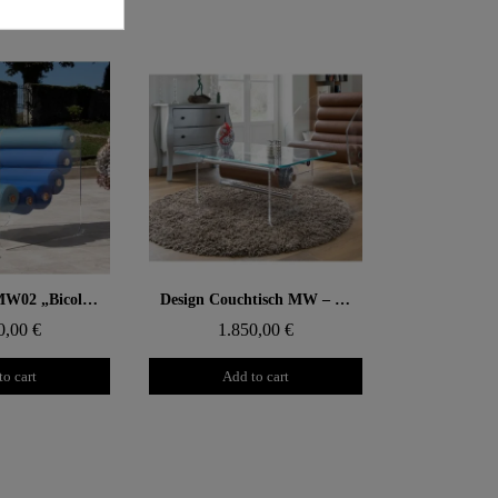
 rapide
Aperçu rapide
Designsessel MW02 „Bicolor“ – Gegossene PMMA-Wände, Sitz aus Alveolarschaum
Design Couchtisch MW – Glasplatte, TPU Zylinder mit Hülle
0,00 €
1.850,00 €
to cart
Add to cart