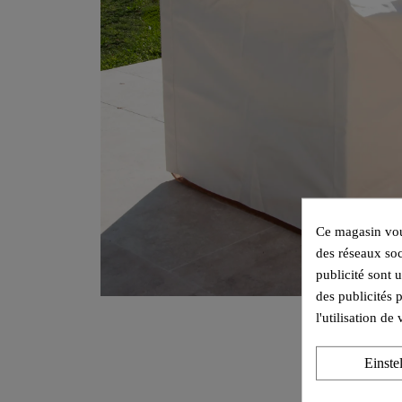
Ce magasin vous
des réseaux soc
publicité sont 
des publicités 
l'utilisation d
Einste