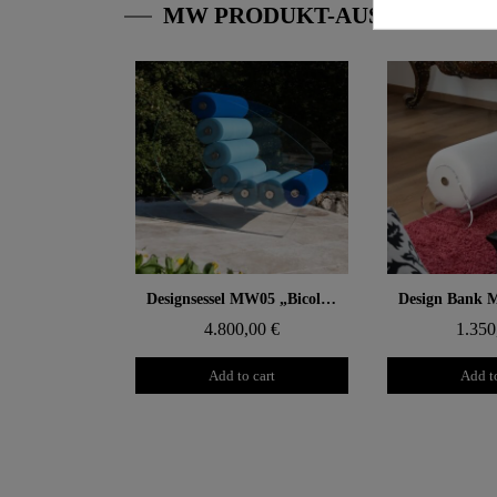
MW PRODUKT-AUSWAHL
Aperçu rapide
Aperçu
Designsessel MW05 „Bicolore“ – Gegossene PMMA-Paneele, Sitz aus offenporigem Schaum
4.800,00 €
1.350
Add to cart
Add to