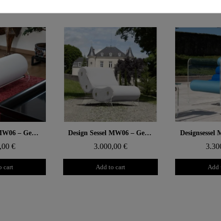
 rapide
Aperçu rapide
Aperçu
Design Bank MW06 – Gegossene PMMA Wände, Schaumstoffsitz
Design Sessel MW06 – Gegossene PMMA Wände, offenzelliger Schaumstoffsitz
,00 €
3.000,00 €
3.30
 cart
Add to cart
Add 