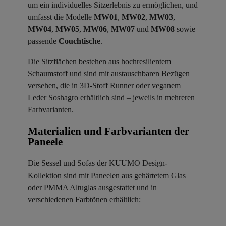
um ein individuelles Sitzerlebnis zu ermöglichen, und
umfasst die Modelle
MW01
,
MW02
,
MW03
,
MW04
,
MW05
,
MW06
,
MW07
und
MW08
sowie
passende
Couchtische
.
Die Sitzflächen bestehen aus hochresilientem
Schaumstoff und sind mit austauschbaren Bezügen
versehen, die in 3D-Stoff Runner oder veganem
Leder Soshagro erhältlich sind – jeweils in mehreren
Farbvarianten.
Materialien und Farbvarianten der
Paneele ​
Die Sessel und Sofas der KUUMO Design-
Kollektion sind mit Paneelen aus gehärtetem Glas
oder PMMA Altuglas ausgestattet und in
verschiedenen Farbtönen erhältlich: