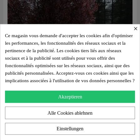
×
Ce magasin vous demande d'accepter les cookies afin d'optimiser
les performances, les fonctionnalités des réseaux sociaux et la
pertinence de la publicité. Les cookies tiers liés aux réseaux
sociaux et à la publicité sont utilisés pour vous offrir des
fonctionnalités optimisées sur les réseaux sociaux, ainsi que des
publicités personnalisées. Acceptez-vous ces cookies ainsi que les
implications associées à l'utilisation de vos données personnelles ?
Akzeptieren
Alle Cookies ablehnen
Einstellungen
Aperçu rapide
Design Sessel XL MW08 – Gegossene PMMA Wände, Schaumstoffsitz mit Wabenstruktur
2.450,00 €