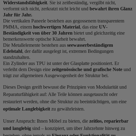
Widerstandsfähigkeit
. Sie ist zeitbeständig, vergilbt nicht,
verformt sich nicht, zerkratzt nicht leicht und
bewahrt ihren Glanz
Jahr für Jahr.
Die vertikalen Paneele bestehen aus gegossenem transparentem
PMMA, einem
hochwertigen Material
, das eine
UV-
Beständigkeit von über 30 Jahren
bietet und gleichzeitig eine
bemerkenswerte optische Klarheit bewahrt.
Die Metallelemente bestehen aus
seewasserbeständigem
Edelstahl
, der dafür ausgelegt ist, extremen Bedingungen
standzuhalten.
Ein Zylinder aus TPU ist unter der Glasplatte positioniert. Er
verleiht dem Design eine
zeitgenössische und grafische Note
und
trägt zur allgemeinen Ausgewogenheit der Struktur bei.
Dieses Design greift bewusst die Prinzipien von Modularität und
Reparaturfähigkeit auf: Alle Teile können ausgetauscht oder
restauriert werden, ohne die Struktur zu beeinträchtigen, um eine
optimale Langlebigkeit
zu gewährleisten.
Unser Anspruch: Ihnen Möbel zu bieten, die
zeitlos, reparierbar
und langlebig
sind – konzipiert, um über Jahrzehnte hinweg zu
bestehen, ohne jemals an
Eleganz oder Funktionalität zu