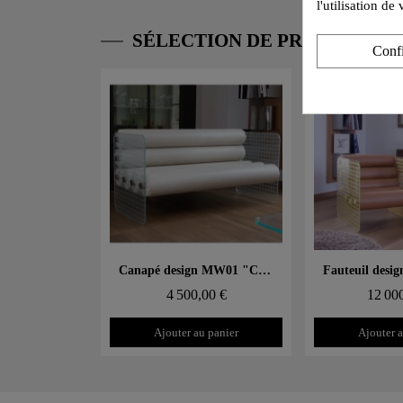
l'utilisation d
SÉLECTION DE PRODUITS 
Conf
Aperçu rapide
Aperçu
Canapé design MW01 "Cannage" – Parois en verre, assise en mousse
4 500,00 €
12 00
Ajouter au panier
Ajouter a