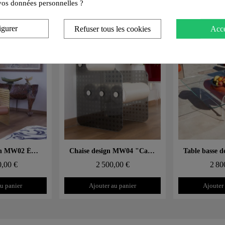
e vos données personnelles ?
MW
igurer
Refuser tous les cookies
Acce
 rapide
Aperçu rapide
Aperçu
Fauteuil design MW02 Édition limitée "Cannage OR" – Parois en verre, assise en mousse
Chaise design MW04 "Cannage" – Parois en verre, assise en mousse
0,00 €
2 500,00 €
2 80
u panier
Ajouter au panier
Ajouter