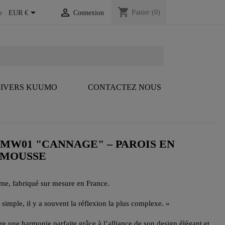
shopping_cart


Panier
(0)
e :
EUR €
Connexion
IVERS KUUMO
CONTACTEZ NOUS
 MW01 "CANNAGE" – PAROIS EN
N MOUSSE
me, fabriqué sur mesure en France.
 simple, il y a souvent la réflexion la plus complexe. »
 une harmonie parfaite grâce à l’alliance de son design élégant et