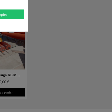
pter
 rapide
Table basse design XL MW – Plateau en Verre, cylindre mousse alvéolaire
0,00 €
 au panier