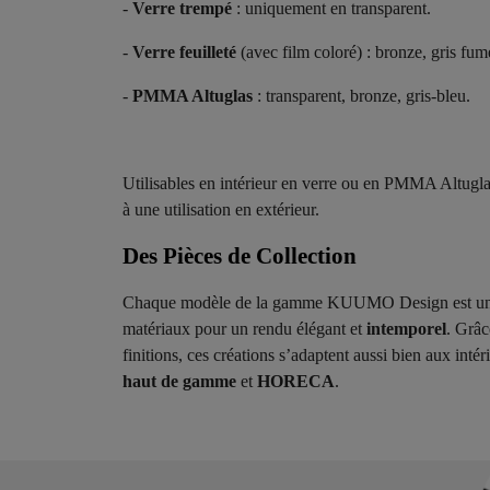
-
Verre trempé
: uniquement en transparent.
-
Verre feuilleté
(avec film coloré) : bronze, gris fumé
-
PMMA Altuglas
: transparent, bronze, gris-bleu.
Utilisables en intérieur en verre ou en PMMA Altugl
à une utilisation en extérieur.
Des Pièces de Collection ​
Chaque modèle de la gamme KUUMO Design est une pi
matériaux pour un rendu élégant et
intemporel
. Grâ
finitions, ces créations s’adaptent aussi bien aux int
haut de gamme
et
HORECA
.