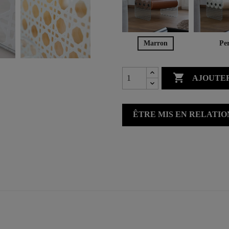
Marron
Per

AJOUTER
ÊTRE MIS EN RELATI