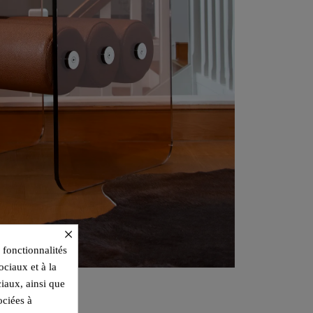
×
 fonctionnalités
ociaux et à la
ciaux, ainsi que
ociées à