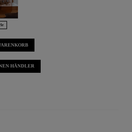
le
 WARENKORB
INEN HÄNDLER