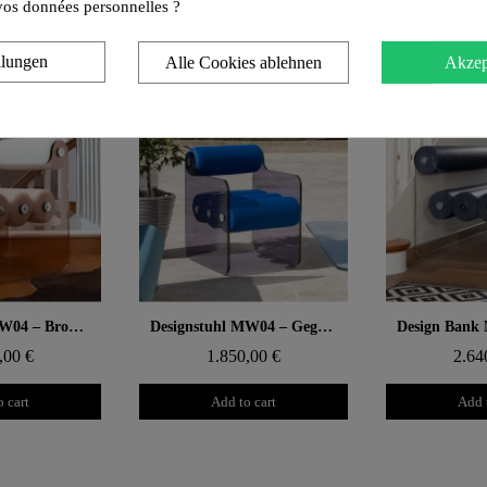
e vos données personnelles ?
llungen
Alle Cookies ablehnen
Akzep
 rapide
Aperçu rapide
Aperçu
Designstuhl MW04 – Bronze gegossene PMMA-Paneele, Schaumsitz
Designstuhl MW04 – Gegossene PMMA-Paneele in Grau, Sitz aus offenporigem Schaum
,00 €
1.850,00 €
2.64
 cart
Add to cart
Add 