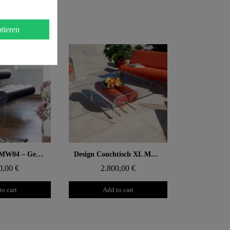
tieren
 rapide
Aperçu rapide
Design Bank MW04 – Gegossene PMMA Wände, Schaumstoffsitz
Design Couchtisch XL MW – Glasplatte, Zylinder aus Schaumstoff mit Wabenstruktur
0,00 €
2.800,00 €
to cart
Add to cart