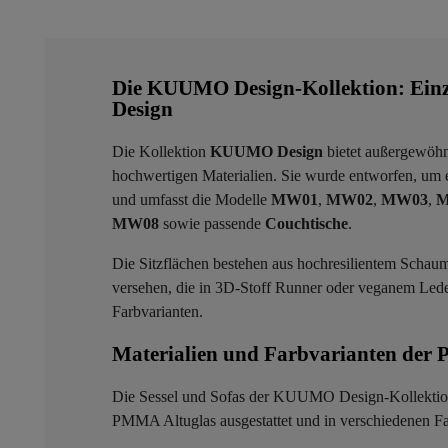
Die KUUMO Design-Kollektion: Einzi
Design
Die Kollektion
KUUMO Design
bietet außergewöhn
hochwertigen Materialien. Sie wurde entworfen, um ei
und umfasst die Modelle
MW01
,
MW02
,
MW03
,
M
MW08
sowie passende
Couchtische
.
Die Sitzflächen bestehen aus hochresilientem Schau
versehen, die in 3D-Stoff Runner oder veganem Leder
Farbvarianten.
Materialien und Farbvarianten der Pa
Die Sessel und Sofas der KUUMO Design-Kollektion 
PMMA Altuglas ausgestattet und in verschiedenen Far