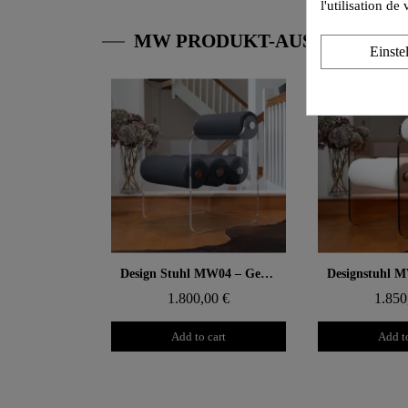
l'utilisation d
MW PRODUKT-AUSWAHL
Einste
Aperçu rapide
Aperçu
Design Stuhl MW04 – Gegossene PMMA Wände, Schaumstoffsitz Soshagro
1.800,00 €
1.850
Add to cart
Add to