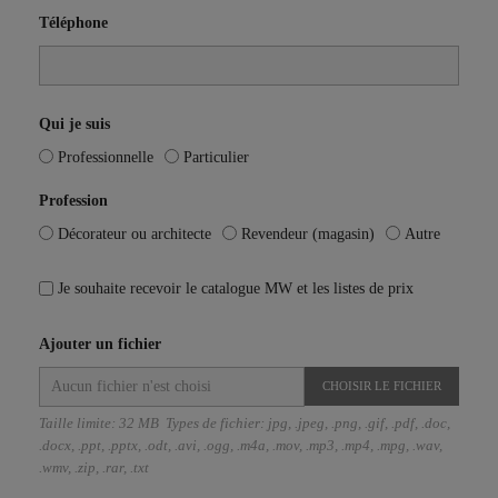
Téléphone
Qui je suis
Professionnelle
Particulier
Profession
Décorateur ou architecte
Revendeur (magasin)
Autre
Je souhaite recevoir le catalogue MW et les listes de prix
Ajouter un fichier
CHOISIR LE FICHIER
Taille limite: 32 MB Types de fichier: jpg, .jpeg, .png, .gif, .pdf, .doc,
.docx, .ppt, .pptx, .odt, .avi, .ogg, .m4a, .mov, .mp3, .mp4, .mpg, .wav,
.wmv, .zip, .rar, .txt