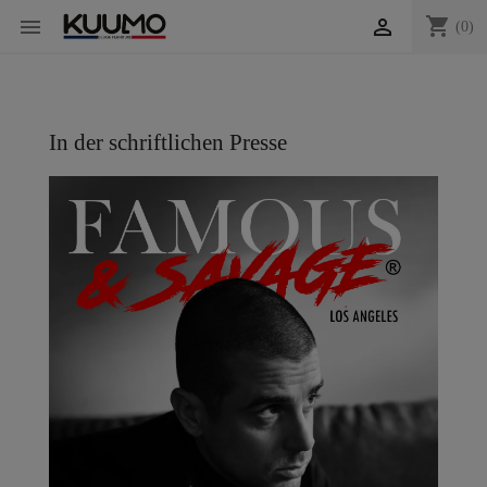
shopping_cart


(0)
In der schriftlichen Presse