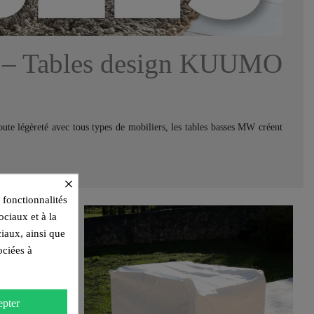
– Tables design KUUMO
ute légèreté avec tous types de mobiliers, les tables basses MW créent
×
 fonctionnalités
ociaux et à la
ciaux, ainsi que
ociées à
pter