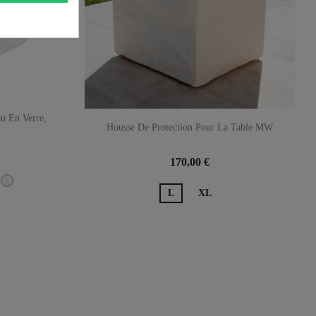
u En Verre,
Housse De Protection Pour La Table MW
170,00 €
ert
Transparent
L
XL