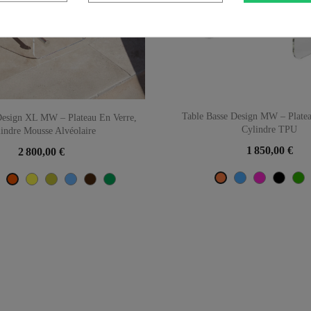
Table Basse Design MW – Platea
Design XL MW – Plateau En Verre,
Cylindre TPU
indre Mousse Alvéolaire
1 850,00 €
2 800,00 €
Bleu
Rose
Noir
V
Orange
e
Bleu
Jaune
Olive
Bleu turquoise
Marron
Vert
Orange