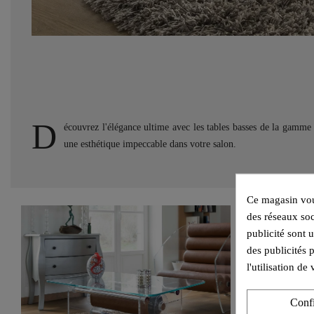
D
écouvrez l'élégance ultime avec les tables basses de la gamme
une esthétique impeccable dans votre salon.
Ce magasin vous
des réseaux soc
publicité sont 
des publicités 
l'utilisation d
Conf