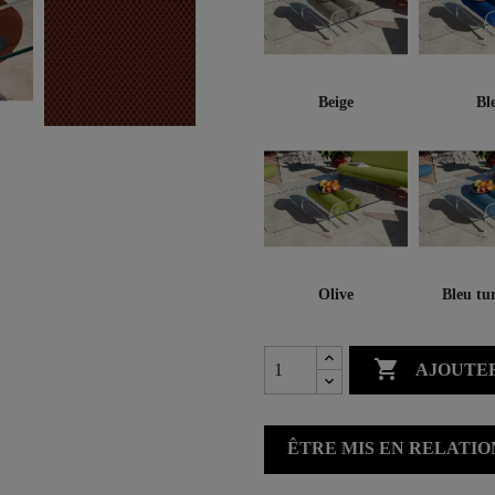
Beige
Bl
Olive
Bleu tu

AJOUTER
ÊTRE MIS EN RELATI