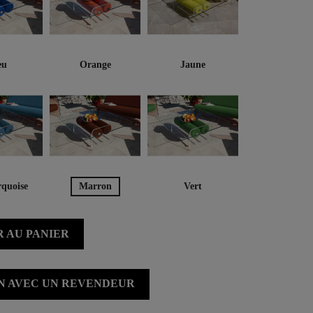
eu
Orange
Jaune
rquoise
Marron
Vert
 AU PANIER
ON AVEC UN REVENDEUR