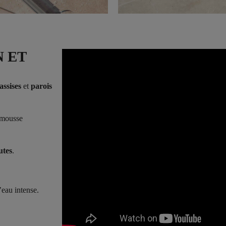
N ET
ssises
et
parois
a mousse
utes
.
’eau intense.