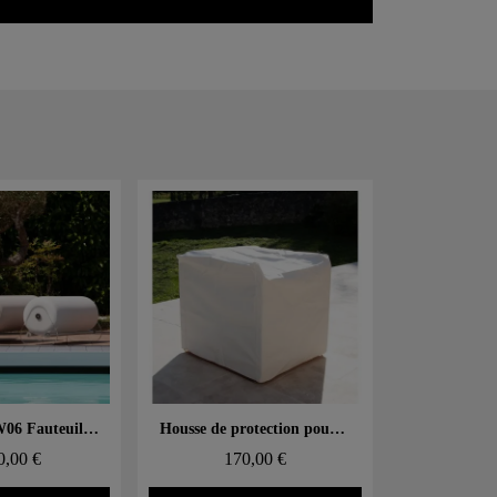
 rapide
Aperçu rapide
Ensemble MW06 Fauteuil bicolore blanc et beige clair et pouf design blanc – parois en PMMA coulé, assise en mousse alvéolaire
Housse de protection pour la Table MW
0,00 €
170,00 €