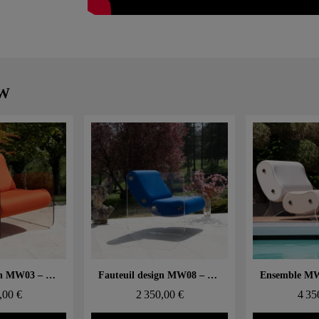
MW
 rapide
Aperçu rapide
Aperçu
Fauteuil design MW03 – Parois en PMMA coulé bronze, assise en mousse alvéolaire
Fauteuil design MW08 – Parois en PMMA coulé, assise en mousse alvéolaire
,00 €
2 350,00 €
4 35