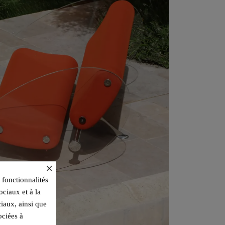
×
 fonctionnalités
ociaux et à la
ciaux, ainsi que
ociées à