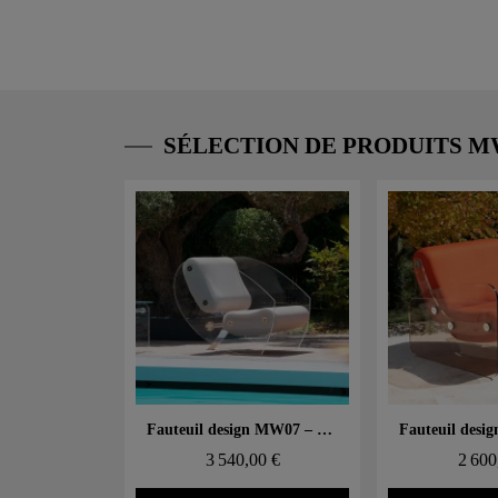
SÉLECTION DE PRODUITS 
Aperçu rapide
Aperçu
Fauteuil design MW07 – Parois en PMMA coulé, assise en mousse alvéolaire
3 540,00 €
2 600