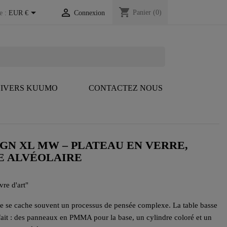
shopping_cart


Panier
(0)
e :
EUR €
Connexion
IVERS KUUMO
CONTACTEZ NOUS
IGN XL MW – PLATEAU EN VERRE,
E ALVÉOLAIRE
re d'art"
ple se cache souvent un processus de pensée complexe. La table basse
ait : des panneaux en PMMA pour la base, un cylindre coloré et un