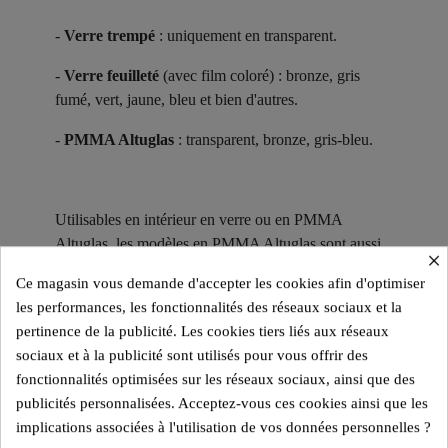
-
Verre trempé
: uniquement en transparent.
-
Verre feuilleté
(avec film coloré) : bronze, gris
fumé, vert, jaune, bleu et bien d'autres.
-
PMMA Altuglas
: transparent, bronze, gris-bleu.
Utilisables en intérieur en verre ou en PMMA
Altuglas, les modèles en PMMA Altuglas sont aussi
×
adaptés à une utilisation en extérieur.
Ce magasin vous demande d'accepter les cookies afin d'optimiser
Des Pièces de Collection ​
les performances, les fonctionnalités des réseaux sociaux et la
pertinence de la publicité. Les cookies tiers liés aux réseaux
Chaque modèle de la gamme KUUMO Design est
sociaux et à la publicité sont utilisés pour vous offrir des
une pièce unique, alliant transparence et contraste des
fonctionnalités optimisées sur les réseaux sociaux, ainsi que des
matériaux pour un rendu élégant et
intemporel
.
publicités personnalisées. Acceptez-vous ces cookies ainsi que les
Grâce à une
personnalisation
étendue des couleurs
implications associées à l'utilisation de vos données personnelles ?