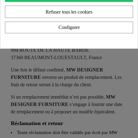
À envoyer à :
contact@kuumo-design.com
Refuser tous les cookies
Si le défaut n’est pas visible sur les photos, le client devra
Configurer
retourner son produit à ses frais à l’adresse suivante :
MW DESIGNER FURNITURE
994 ROUTE DE LA HAUTE BARDE
37360 BEAUMONT-LOUESTAULT, France
Une fois le défaut confirmé,
MW DESIGNER
FURNITURE
enverra un produit de remplacement. Les
frais de retour seront à la charge du client.
Si un remplacement immédiat n’est pas possible,
MW
DESIGNER FURNITURE
s’engage à fournir une date
de remplacement ou à proposer un modèle équivalent.
Réclamation et retour
Toute réclamation doit être validée par écrit par
MW