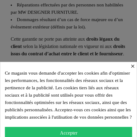
Réparations effectuées par des personnes non habilitées
par
MW DESIGNER FURNITURE
.
Dommages résultant d’un cas de force majeure ou d’un
événement extérieur (définis par la loi).
Cette garantie ne porte pas atteinte aux
droits légaux du
client
selon la législation nationale en vigueur ni aux
droits
issus du contrat d’achat entre le client et le fournisseur
.
×
EN CAS DE NON-RESPECT DES CONDITIONS
CI-DESSOUS, AUCUNE RÉCLAMATION NE SERA
Ce magasin vous demande d'accepter les cookies afin d'optimiser
RECEVABLE.
les performances, les fonctionnalités des réseaux sociaux et la
pertinence de la publicité. Les cookies tiers liés aux réseaux
d) Procédure de garantie
sociaux et à la publicité sont utilisés pour vous offrir des
En cas de problème sur un produit
KUUMO DESIGN
, le
fonctionnalités optimisées sur les réseaux sociaux, ainsi que des
client doit fournir :
publicités personnalisées. Acceptez-vous ces cookies ainsi que les
implications associées à l'utilisation de vos données personnelles ?
La facture d’achat
Des photos du produit en situation
Accepter
Un zoom sur le problème constaté