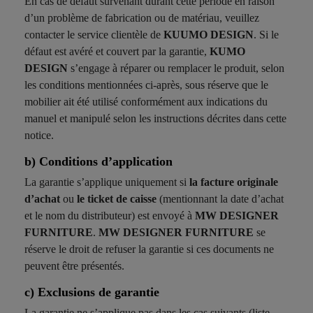
En cas de défaut survenant durant cette période en raison
d’un problème de fabrication ou de matériau, veuillez
contacter le service clientèle de
KUUMO DESIGN
. Si le
défaut est avéré et couvert par la garantie,
KUMO
DESIGN
s’engage à réparer ou remplacer le produit, selon
les conditions mentionnées ci-après, sous réserve que le
mobilier ait été utilisé conformément aux indications du
manuel et manipulé selon les instructions décrites dans cette
notice.
b) Conditions d’application
La garantie s’applique uniquement si
la facture originale
d’achat
ou
le ticket de caisse
(mentionnant la date d’achat
et le nom du distributeur) est envoyé à
MW DESIGNER
FURNITURE
.
MW DESIGNER FURNITURE
se
réserve le droit de refuser la garantie si ces documents ne
peuvent être présentés.
c) Exclusions de garantie
La garantie ne s’applique pas dans les cas suivants (liste