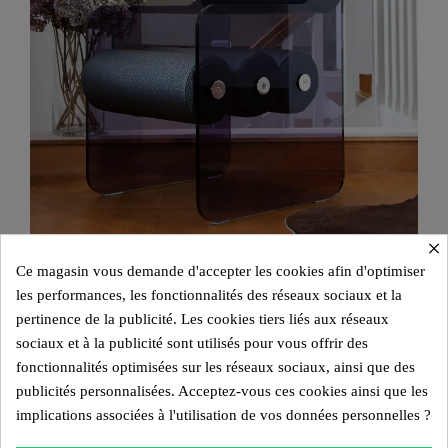
×
Ce magasin vous demande d'accepter les cookies afin d'optimiser
Chaise Design MW04 – Parois En PMMA Coulé Gris, Assise En
les performances, les fonctionnalités des réseaux sociaux et la
Mousse
pertinence de la publicité. Les cookies tiers liés aux réseaux
1 850,00 €
sociaux et à la publicité sont utilisés pour vous offrir des
fonctionnalités optimisées sur les réseaux sociaux, ainsi que des
Perle
Noir Métallique
publicités personnalisées. Acceptez-vous ces cookies ainsi que les
implications associées à l'utilisation de vos données personnelles ?