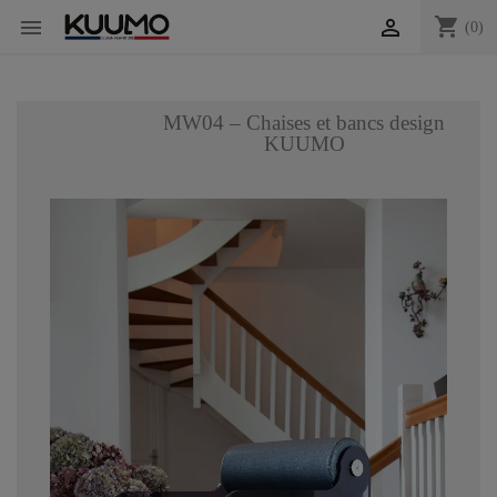
shopping_cart


(0)
MW04 – Chaises et bancs design
KUUMO