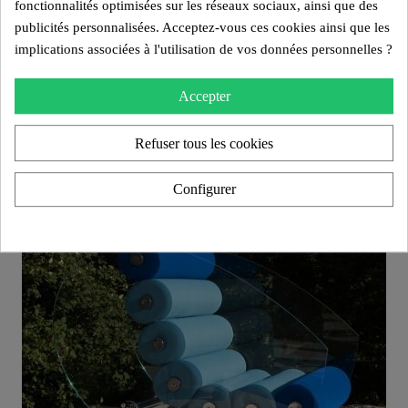
fonctionnalités optimisées sur les réseaux sociaux, ainsi que des
publicités personnalisées. Acceptez-vous ces cookies ainsi que les
implications associées à l'utilisation de vos données personnelles ?
Aperçu rapide
Fauteuil design MW02 "Bicolore" – Parois en PMMA coulé, assise en mousse alvéolaire
Accepter
3 300,00 €
Ajouter au panier
Refuser tous les cookies
Configurer