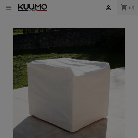
shopping_cart


(0)