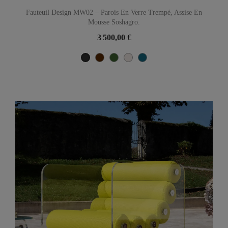
Fauteuil Design MW02 – Parois En Verre Trempé, Assise En
Mousse Soshagro.
3 500,00 €
Marron
Vert
Perle
Bleu
Noir
Océan
Métallique