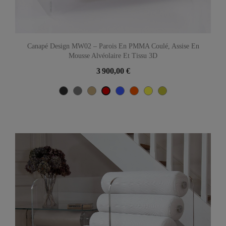
Canapé Design MW02 – Parois En PMMA Coulé, Assise En
Mousse Alvéolaire Et Tissu 3D
3 900,00 €
Gris
Gris
Beige
Bleu
Orange
Jaune
Olive
Rouge
anthracite