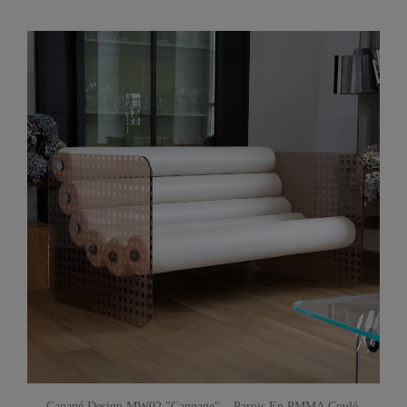
Canapé Design MW02 "Cannage" – Parois En PMMA Coulé,