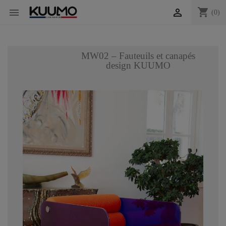
shopping_cart


(0)
MW02 – Fauteuils et canapés
design KUUMO