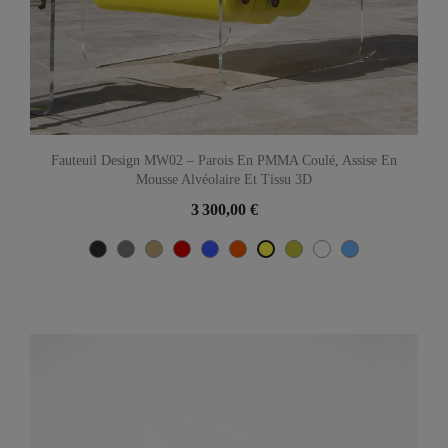
Fauteuil Design MW02 – Parois En PMMA Coulé, Assise En
Mousse Alvéolaire Et Tissu 3D
3 300,00 €
Gris
Gris
Beige
Rouge
Bleu
Orange
Olive
Blanc
Bleu
Jaune
anthracite
turquoise