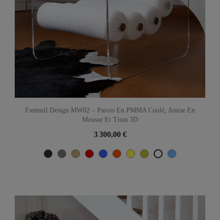
Fauteuil Design MW02 – Parois En PMMA Coulé, Assise En
Mousse Et Tissu 3D
3 300,00 €
Gris
Gris
Beige
Rouge
Bleu
Orange
Jaune
Olive
Bleu
Blanc
anthracite
turquoise