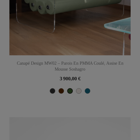
Canapé Design MW02 – Parois En PMMA Coulé, Assise En
Mousse Soshagro
3 900,00 €
Noir
Marron
Perle
Bleu
Vert
Métallique
Océan