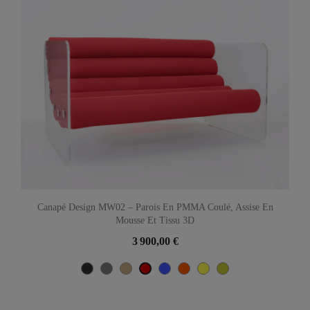
Canapé Design MW02 – Parois En PMMA Coulé, Assise En
Mousse Et Tissu 3D
3 900,00 €
Gris
Gris
Beige
Bleu
Orange
Jaune
Olive
Rouge
anthracite