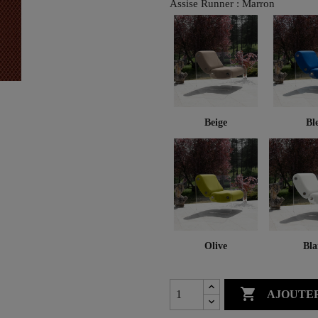
Assise Runner : Marron
Beige
Bl
Olive
Bla

AJOUTER