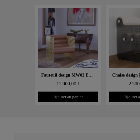
Aperçu rapide
Aperçu
Fauteuil design MW02 Édition limitée "Cannage OR" – Parois en verre, assise en mousse
12 000,00 €
2 500
Ajouter au panier
Ajouter a