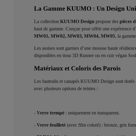
La Gamme KUUMO : Un Design Uniqu
La collection
KUUMO Design
propose des
pièces 
haut de gamme. Conçue pour offrir une expérience d’
MW01, MW02, MW03, MW04, MW05
, la gamm
Les assises sont garnies d’une mousse haute résilienc
disponibles en tissu 3D Runner ou en cuir végan Sosh
Matériaux et Coloris des Parois ​
Les fauteuils et canapés KUUMO Design sont dotés 
avec plusieurs options de teintes :
-
Verre trempé
: uniquement en transparent.
-
Verre feuilleté
(avec film coloré) : bronze, gris fumé