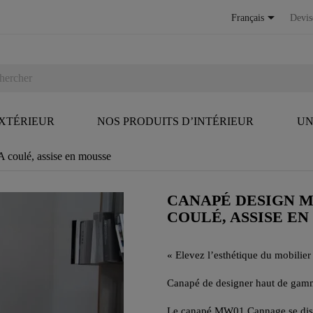

Français
Devis
EXTÉRIEUR
NOS PRODUITS D’INTÉRIEUR
UN
coulé, assise en mousse
CANAPÉ DESIGN M
COULÉ, ASSISE E
« Elevez l’esthétique du mobilier 
Canapé de designer haut de gamm
Le canapé MW01 Cannage se distin