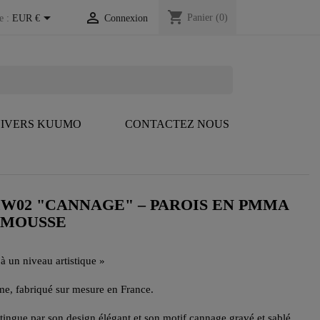
shopping_cart


Panier
(0)
e :
EUR €
Connexion
IVERS KUUMO
CONTACTEZ NOUS
W02 "CANNAGE" – PAROIS EN PMMA
N MOUSSE
à un niveau artistique »
e, fabriqué sur mesure en France.
gue par son design élégant et son motif cannage gravé et sablé,