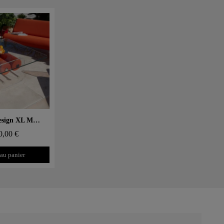
 rapide
Table basse design XL MW – Plateau en Verre, cylindre mousse alvéolaire
0,00 €
 au panier