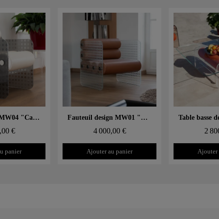
 rapide
Aperçu rapide
Aperçu
Chaise design MW04 "Cannage" – Parois en verre, assise en mousse
Fauteuil design MW01 "Cannage" – Parois en verre, assise en mousse
,00 €
4 000,00 €
2 80
u panier
Ajouter au panier
Ajouter