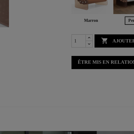
Marron
Per

AJOUTER
ÊTRE MIS EN RELATI