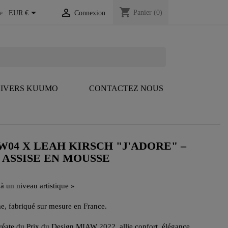
shopping_cart


Panier
(0)
e :
EUR €
Connexion
IVERS KUUMO
CONTACTEZ NOUS
W04 X LEAH KIRSCH "J'ADORE" –
 ASSISE EN MOUSSE
à un niveau artistique »
e, fabriqué sur mesure en France.
réate du Prix du Design MIAW 2022, allie confort, élégance