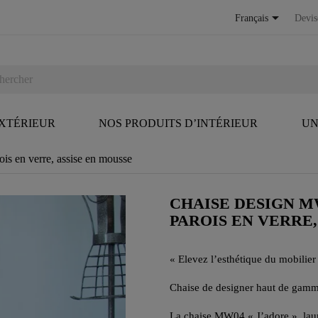

Français
Devis
EXTÉRIEUR
NOS PRODUITS D’INTÉRIEUR
UN
s en verre, assise en mousse
CHAISE DESIGN M
PAROIS EN VERRE,
« Elevez l’esthétique du mobilier 
Chaise de designer haut de gamm
La chaise MW04 « J’adore », lau