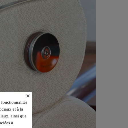
×
 fonctionnalités
ociaux et à la
ciaux, ainsi que
ociées à