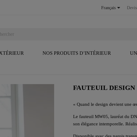

Français
Devis
EXTÉRIEUR
NOS PRODUITS D’INTÉRIEUR
UN
FAUTEUIL DESIGN 
« Quand le design devient une œu
Le fauteuil MW05, lauréat du DNA
son élégance intemporelle. Réalisé
Disponible avec des parois trans