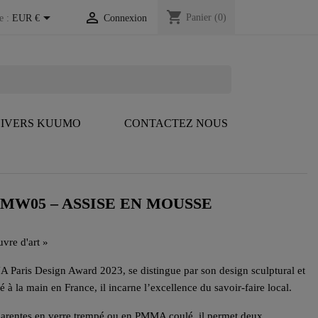
shopping_cart


Panier
(0)
e :
EUR €
Connexion
IVERS KUUMO
CONTACTEZ NOUS
MW05 – ASSISE EN MOUSSE
vre d'art »
 Paris Design Award 2023, se distingue par son design sculptural et
 à la main en France, il incarne l’excellence du savoir-faire local.
parentes en verre trempé ou en PMMA coulé, il permet deux