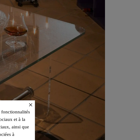
×
 fonctionnalités
ociaux et à la
ciaux, ainsi que
ociées à