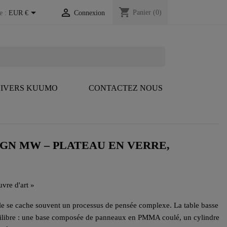
shopping_cart


Panier
(0)
e :
EUR €
Connexion
IVERS KUUMO
CONTACTEZ NOUS
IGN MW – PLATEAU EN VERRE,
vre d'art »
ple se cache souvent un processus de pensée complexe. La table basse
ilibre : une base composée de panneaux en PMMA coulé, un cylindre