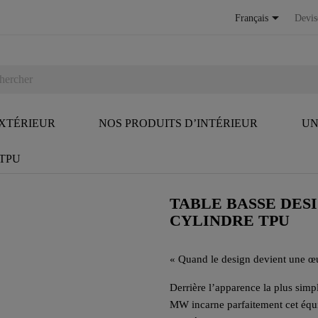

Français
Devis
EXTÉRIEUR
NOS PRODUITS D’INTÉRIEUR
UN
e TPU
TABLE BASSE DES
CYLINDRE TPU
« Quand le design devient une œu
Derrière l’apparence la plus sim
MW incarne parfaitement cet équ