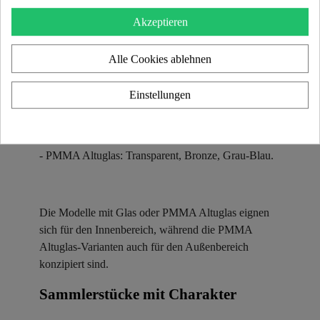
oder PMMA Altuglas ausgestattet und in
Akzeptieren
verschiedenen Farbtönen erhältlich:
Alle Cookies ablehnen
- Gehärtetes Glas: nur in transparent.
Einstellungen
- Verbundglas (mit Farbfolie): Bronze, Rauchgrau,
Grün, Gelb, Blau und viele weitere.
- PMMA Altuglas: Transparent, Bronze, Grau-Blau.
Die Modelle mit Glas oder PMMA Altuglas eignen
sich für den Innenbereich, während die PMMA
Altuglas-Varianten auch für den Außenbereich
konzipiert sind.
Sammlerstücke mit Charakter ​