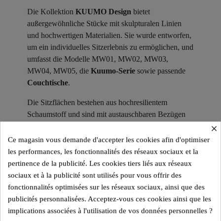
Die Kollektion
KUUMO Design
bietet
außergewöhnliche Stücke mit skulpturalen Linien
und hochwertigen Materialien. Sie wurde entworfen,
um ein individuelles Sitzerlebnis zu ermöglichen, und
umfasst die Modelle MW01, MW02, MW03,
MW04, MW05, die
Kuumo-Serie
sowie passende
Couchtische
.
Die Sitzflächen bestehen aus hochresilientem
Schaumstoff und sind mit austauschbaren Bezügen
×
versehen, die in 3D-Stoff Runner oder veganem
Leder Soshagro erhältlich sind – jeweils in mehreren
Ce magasin vous demande d'accepter les cookies afin d'optimiser
Farbvarianten.
les performances, les fonctionnalités des réseaux sociaux et la
pertinence de la publicité. Les cookies tiers liés aux réseaux
Materialien und Farbvarianten der
sociaux et à la publicité sont utilisés pour vous offrir des
Paneele ​
fonctionnalités optimisées sur les réseaux sociaux, ainsi que des
publicités personnalisées. Acceptez-vous ces cookies ainsi que les
Die Sessel und Sofas der KUUMO Design-
implications associées à l'utilisation de vos données personnelles ?
Kollektion sind mit Paneelen aus gehärtetem Glas