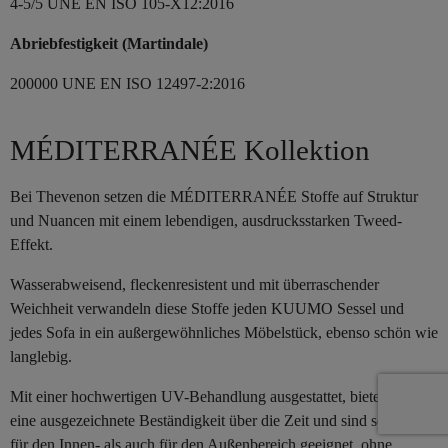
4-5/5 UNE EN ISO 105-X12:2016
Abriebfestigkeit (Martindale)
200000 UNE EN ISO 12497-2:2016
MÉDITERRANÉE Kollektion
Bei Thevenon setzen die MÉDITERRANÉE Stoffe auf Struktur
und Nuancen mit einem lebendigen, ausdrucksstarken Tweed-
Effekt.
Wasserabweisend, fleckenresistent und mit überraschender
Weichheit verwandeln diese Stoffe jeden KUUMO Sessel und
jedes Sofa in ein außergewöhnliches Möbelstück, ebenso schön wie
langlebig.
Mit einer hochwertigen UV-Behandlung ausgestattet, bieten sie
eine ausgezeichnete Beständigkeit über die Zeit und sind sowohl
für den Innen- als auch für den Außenbereich geeignet, ohne