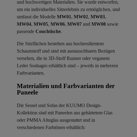
und hochwertigen Materialien. Sie wurde entworfen,
um ein individuelles Sitzerlebnis zu ermöglichen, und
umfasst die Modelle
MW01
,
MW02
,
MW03
,
MW04
,
MW05
,
MW06
,
MW07
und
MW08
sowie
passende
Couchtische
.
Die Sitzflächen bestehen aus hochresilientem
Schaumstoff und sind mit austauschbaren Bezügen
versehen, die in 3D-Stoff Runner oder veganem
Leder Soshagro erhältlich sind – jeweils in mehreren
Farbvarianten.
Materialien und Farbvarianten der
Paneele ​
Die Sessel und Sofas der KUUMO Design-
Kollektion sind mit Paneelen aus gehärtetem Glas
oder PMMA Altuglas ausgestattet und in
verschiedenen Farbtönen erhältlich: