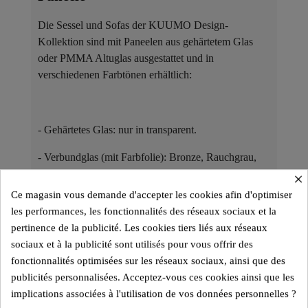
Die Sessel und Sofas der KUUMO Design-
Kollektion sind mit Paneelen aus gehärtetem Glas
oder PMMA Altuglas ausgestattet und in
verschiedenen Farbtönen erhältlich:
- Gehärtetes Glas: nur in transparent.
- Verbundglas (mit Farbfolie): Bronze, Rauchgrau,
Grün, Gelb, Blau und viele weitere.
×
Ce magasin vous demande d'accepter les cookies afin d'optimiser
- PMMA Altuglas: Transparent, Bronze, Grau-Blau.
les performances, les fonctionnalités des réseaux sociaux et la
pertinence de la publicité. Les cookies tiers liés aux réseaux
sociaux et à la publicité sont utilisés pour vous offrir des
Die Modelle mit Glas oder PMMA Altuglas eignen
fonctionnalités optimisées sur les réseaux sociaux, ainsi que des
sich für den Innenbereich, während die PMMA
publicités personnalisées. Acceptez-vous ces cookies ainsi que les
Altuglas-Varianten auch für den Außenbereich
implications associées à l'utilisation de vos données personnelles ?
konzipiert sind.