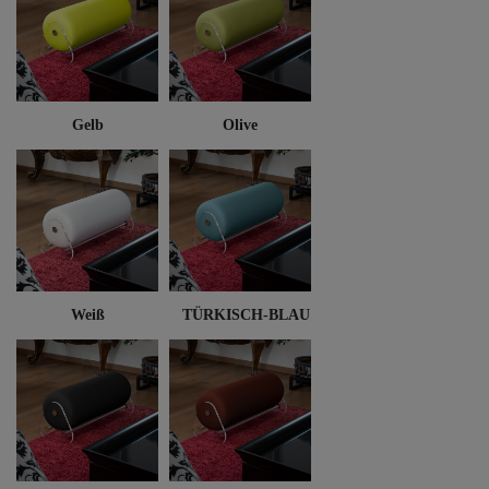
Gelb
Olive
Weiß
TÜRKISCH-BLAU