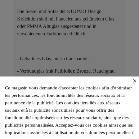
Die Sessel und Sofas der KUUMO Design-
Kollektion sind mit Paneelen aus gehärtetem Glas
oder PMMA Altuglas ausgestattet und in
verschiedenen Farbtönen erhältlich:
- Gehärtetes Glas: nur in transparent.
- Verbundglas (mit Farbfolie): Bronze, Rauchgrau,
Grün, Gelb, Blau und viele weitere.
×
Ce magasin vous demande d'accepter les cookies afin d'optimiser
- PMMA Altuglas: Transparent, Bronze, Grau-Blau.
les performances, les fonctionnalités des réseaux sociaux et la
pertinence de la publicité. Les cookies tiers liés aux réseaux
sociaux et à la publicité sont utilisés pour vous offrir des
Die Modelle mit Glas oder PMMA Altuglas eignen
fonctionnalités optimisées sur les réseaux sociaux, ainsi que des
sich für den Innenbereich, während die PMMA
publicités personnalisées. Acceptez-vous ces cookies ainsi que les
Altuglas-Varianten auch für den Außenbereich
implications associées à l'utilisation de vos données personnelles ?
konzipiert sind.