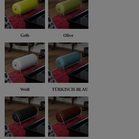
Gelb
Olive
Weiß
TÜRKISCH-BLAU