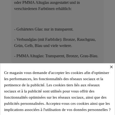
oder PMMA Altuglas ausgestattet und in
verschiedenen Farbtönen erhältlich:
- Gehärtetes Glas: nur in transparent.
- Verbundglas (mit Farbfolie): Bronze, Rauchgrau,
Grün, Gelb, Blau und viele weitere.
- PMMA Altuglas: Transparent, Bronze, Grau-Blau.
×
Ce magasin vous demande d'accepter les cookies afin d'optimiser
Die Modelle mit Glas oder PMMA Altuglas eignen
les performances, les fonctionnalités des réseaux sociaux et la
sich für den Innenbereich, während die PMMA
pertinence de la publicité. Les cookies tiers liés aux réseaux
Altuglas-Varianten auch für den Außenbereich
sociaux et à la publicité sont utilisés pour vous offrir des
konzipiert sind.
fonctionnalités optimisées sur les réseaux sociaux, ainsi que des
publicités personnalisées. Acceptez-vous ces cookies ainsi que les
Sammlerstücke mit Charakter ​
implications associées à l'utilisation de vos données personnelles ?