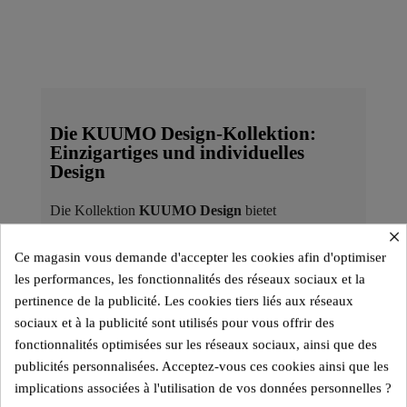
Die KUUMO Design-Kollektion:
Einzigartiges und individuelles
Design
Die Kollektion
KUUMO Design
bietet
außergewöhnliche Stücke mit skulpturalen Linien
×
und hochwertigen Materialien. Sie wurde entworfen,
Ce magasin vous demande d'accepter les cookies afin d'optimiser
um ein individuelles Sitzerlebnis zu ermöglichen, und
les performances, les fonctionnalités des réseaux sociaux et la
umfasst die Modelle MW01, MW02, MW03,
pertinence de la publicité. Les cookies tiers liés aux réseaux
MW04, MW05, die
Kuumo-Serie
sowie passende
sociaux et à la publicité sont utilisés pour vous offrir des
Couchtische
.
fonctionnalités optimisées sur les réseaux sociaux, ainsi que des
publicités personnalisées. Acceptez-vous ces cookies ainsi que les
Die Sitzflächen bestehen aus hochresilientem
implications associées à l'utilisation de vos données personnelles ?
Schaumstoff und sind mit austauschbaren Bezügen