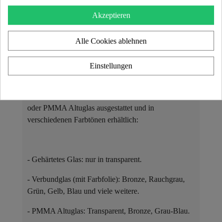
versehen, die in 3D-Stoff Runner oder veganem
Akzeptieren
Leder Soshagro erhältlich sind – jeweils in mehreren
Farbvarianten.
Alle Cookies ablehnen
Materialien und Farbvarianten der
Paneele ​
Einstellungen
Die Sessel und Sofas der KUUMO Design-
Kollektion sind mit Paneelen aus gehärtetem Glas
oder PMMA Altuglas ausgestattet und in
verschiedenen Farbtönen erhältlich:
- Gehärtetes Glas: nur in transparent.
- Verbundglas (mit Farbfolie): Bronze, Rauchgrau,
Grün, Gelb, Blau und viele weitere.
- PMMA Altuglas: Transparent, Bronze, Grau-Blau.