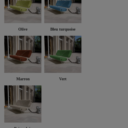
Olive
Bleu turquoise
Marron
Vert