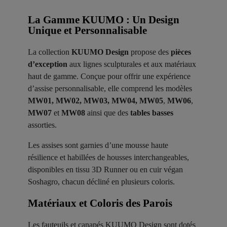
La Gamme KUUMO : Un Design
Unique et Personnalisable
La collection
KUUMO Design
propose des
pièces
d’exception
aux lignes sculpturales et aux matériaux
haut de gamme. Conçue pour offrir une expérience
d’assise personnalisable, elle comprend les modèles
MW01, MW02, MW03, MW04, MW05
,
MW06
,
MW07
et
MW08
ainsi que des
tables basses
assorties.
Les assises sont garnies d’une mousse haute
résilience et habillées de housses interchangeables,
disponibles en tissu 3D Runner ou en cuir végan
Soshagro, chacun décliné en plusieurs coloris.
Matériaux et Coloris des Parois ​
Les fauteuils et canapés KUUMO Design sont dotés