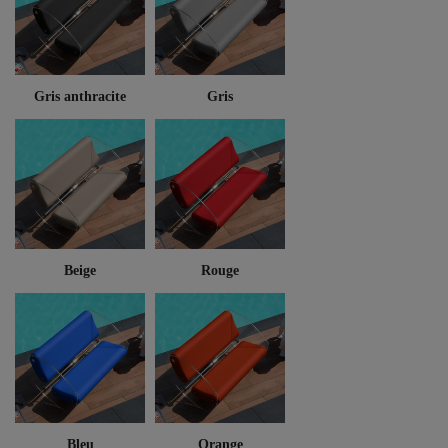
Gris anthracite
Gris
Beige
Rouge
Bleu
Orange