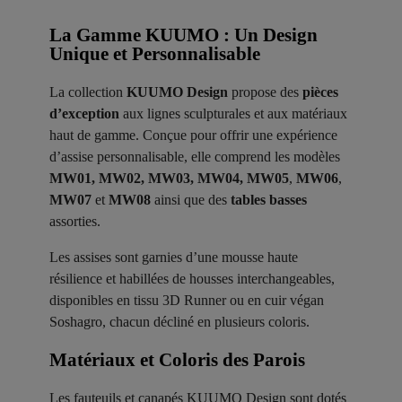
La Gamme KUUMO : Un Design
Unique et Personnalisable
La collection
KUUMO Design
propose des
pièces
d’exception
aux lignes sculpturales et aux matériaux
haut de gamme. Conçue pour offrir une expérience
d’assise personnalisable, elle comprend les modèles
MW01, MW02, MW03, MW04, MW05
,
MW06
,
MW07
et
MW08
ainsi que des
tables basses
assorties.
Les assises sont garnies d’une mousse haute
résilience et habillées de housses interchangeables,
disponibles en tissu 3D Runner ou en cuir végan
Soshagro, chacun décliné en plusieurs coloris.
Matériaux et Coloris des Parois ​
Les fauteuils et canapés KUUMO Design sont dotés