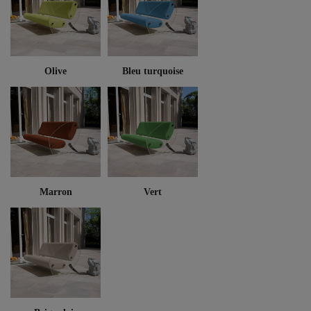
Olive
Bleu turquoise
Marron
Vert